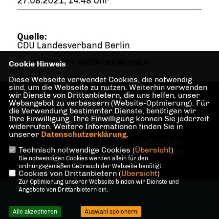
27.08.2021, 14:48 Uhr
Quelle:
CDU Landesverband Berlin
WIRTSCHAFT
,
BAUEN UND WOHNEN
Cookie Hinweis
Diese Webseite verwendet Cookies, die notwendig
sind, um die Webseite zu nutzen. Weiterhin verwenden
wir Dienste von Drittanbietern, die uns helfen, unser
Homepage des CDU
Webangebot zu verbessern (Website-Optmierung). Für
Kreisverbandes
die Verwendung bestimmter Dienste, benötigen wir
Ihre Einwilligung. Ihre Einwilligung können Sie jederzeit
Berlin Mitte
widerrufen. Weitere Informationen finden Sie in
unserer
Datenschutzerklärung
.
IMPRESSUM
Technisch notwendige Cookies (
Übersicht
)
DATENSCHUTZ
KONTAKT
MITGLIEDERBEREICH
Die notwendigen Cookies werden allein für den
ordnungsgemäßen Gebrauch der Webseite benötigt.
Cookies von Drittanbietern (
Übersicht
)
Zur Optimierung unserer Webseite binden wir Dienste und
@2026 CDU Kreisverband Berlin-
Angebote von Drittanbietern ein.
Mitte
Alle Rechte vorbehalten.
Alle akzeptieren
Auswahl speichern