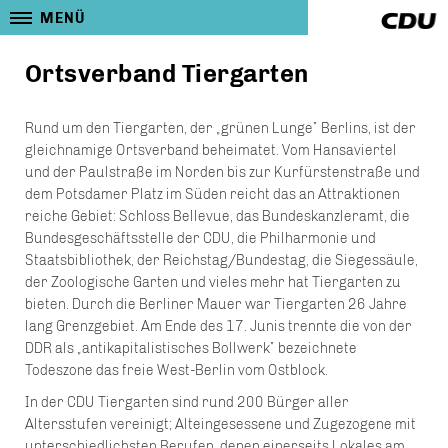
MENÜ
Ortsverband Tiergarten
Rund um den Tiergarten, der „grünen Lunge” Berlins, ist der
gleichnamige Ortsverband beheimatet. Vom Hansaviertel
und der Paulstraße im Norden bis zur Kurfürstenstraße und
dem Potsdamer Platz im Süden reicht das an Attraktionen
reiche Gebiet: Schloss Bellevue, das Bundeskanzleramt, die
Bundesgeschäftsstelle der CDU, die Philharmonie und
Staatsbibliothek, der Reichstag/Bundestag, die Siegessäule,
der Zoologische Garten und vieles mehr hat Tiergarten zu
bieten. Durch die Berliner Mauer war Tiergarten 26 Jahre
lang Grenzgebiet. Am Ende des 17. Junis trennte die von der
DDR als „antikapitalistisches Bollwerk” bezeichnete
Todeszone das freie West-Berlin vom Ostblock.
In der CDU Tiergarten sind rund 200 Bürger aller
Altersstufen vereinigt; Alteingesessene und Zugezogene mit
unterschiedlichsten Berufen, denen einerseits Lokales am