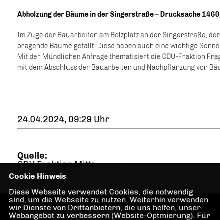
Abholzung der Bäume in der Singerstraße – Drucksache 146
Im Zuge der Bauarbeiten am Bolzplatz an der Singerstraße, der
prägende Bäume gefällt. Diese haben auch eine wichtige Sonne
Mit der Mündlichen Anfrage thematisiert die CDU-Fraktion Fra
mit dem Abschluss der Bauarbeiten und Nachpflanzung von Bäu
24.04.2024, 09:29 Uhr
Quelle:
CDU Fraktion Mitte
Cookie Hinweis
Diese Webseite verwendet Cookies, die notwendig
sind, um die Webseite zu nutzen. Weiterhin verwenden
wir Dienste von Drittanbietern, die uns helfen, unser
Homepage des CDU
Webangebot zu verbessern (Website-Optmierung). Für