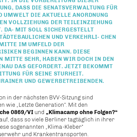
T. IN DIE VORBEREITUNG DIESER
DUNG, DASS DIE SENATSVERWALTUNG FÜR
UND UMWELT DIE AKTUELLE ANORDNUNG
EN VOLLZIEHUNG DER TEILEINZIEHUNG
DA- MIT SOLL SICHERGESTELLT W
ÄDTEBAULICHEN UND VERKEHRLI- CHEN G
ITTE IM UMFELD DER F
SIKEN BEGINNEN KANN. DIESE MA
TTE SEHR, HABEN WIR DOCH IN DEN VERG
DAS GEFORDERT. JETZT BEKOMMT DAS
G FÜR SEINE STURHEIT. LEID
NER UND GEWERBETREIBENDEN.
n in der nächsten BVV-Sitzung sind
 wie „Letzte Generation“. Mit den
che 0869/VI
und
Klimacamp ohne Folgen?“
f, dass so viele Berliner tagtäglich in ihrer
diese sogenannten „Klima-Kleber“
Feuerwehr und Krankentransporten.