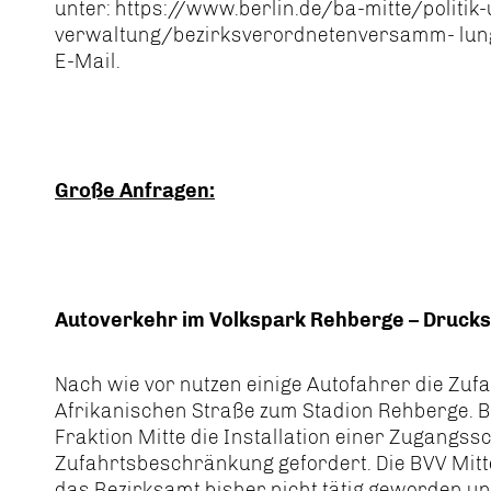
unter: https://www.berlin.de/ba-mitte/politik
verwaltung/bezirksverordnetenversamm- lung/
E-Mail.
Große Anfragen:
Autoverkehr im Volkspark Rehberge – Druck
Nach wie vor nutzen einige Autofahrer die Zuf
Afrikanischen Straße zum Stadion Rehberge. Be
Fraktion Mitte die Installation einer Zugangss
Zufahrtsbeschränkung gefordert. Die BVV Mitt
das Bezirksamt bisher nicht tätig geworden u