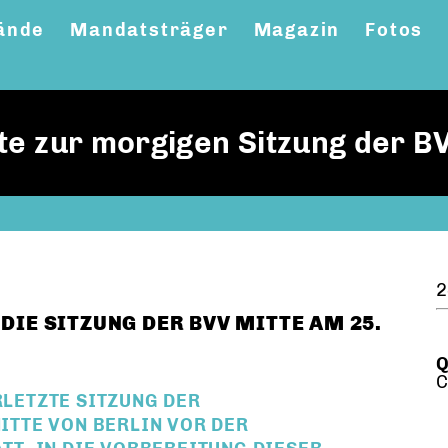
ände
Mandatsträger
Magazin
Fotos
te zur morgigen Sitzung der B
2
DIE SITZUNG DER BVV MITTE AM 25.
Q
C
RLETZTE SITZUNG DER
TTE VON BERLIN VOR DER