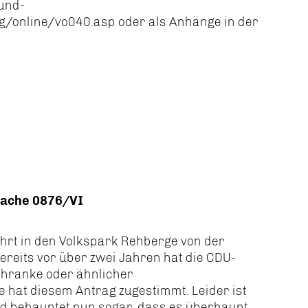
-und-
online/vo040.asp oder als Anhänge in der
sache 0876/VI
ahrt in den Volkspark Rehberge von der
reits vor über zwei Jahren hat die CDU-
chranke oder ähnlicher
e hat diesem Antrag zugestimmt. Leider ist
nd behauptet nun sogar, dass es überhaupt