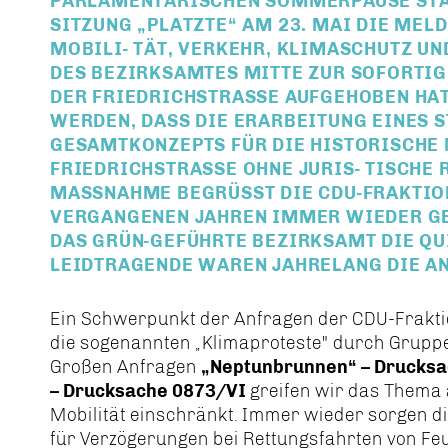
PARLAMENTARISCHEN SOMMERPAUSE STAT
SITZUNG „PLATZTE“ AM 23. MAI DIE MEL
MOBILI- TÄT, VERKEHR, KLIMASCHUTZ 
DES BEZIRKSAMTES MITTE ZUR SOFORTIG
DER FRIEDRICHSTRASSE AUFGEHOBEN HAT. 
ERDEN, DASS DIE ERARBEITUNG EINES ST
ESAMTKONZEPTS FÜR DIE HISTORISCHE M
RIEDRICHSTRASSE OHNE JURIS- TISCHE RI
SSNAHME BEGRÜSST DIE CDU-FRAKTION MI
ANGENEN JAHREN IMMER WIEDER GENAU 
GRÜN-GEFÜHRTE BEZIRKSAMT DIE QUITTUN
TRAGENDE WAREN JAHRELANG DIE ANRAI
Ein Schwerpunkt der Anfragen der CDU-Fraktio
die sogenannten „Klimaproteste" durch Gruppen
Großen Anfragen
Neptunbrunnen“ – Drucksa
– Drucksache 0873/VI
greifen wir das Thema au
Mobilität einschränkt. Immer wieder sorgen 
für Verzögerungen bei Rettungsfahrten von 