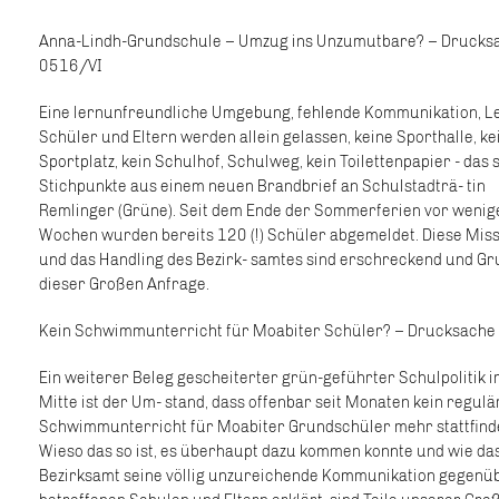
Anna-Lindh-Grundschule – Umzug ins Unzumutbare? – Drucks
0516/VI
Eine lernunfreundliche Umgebung, fehlende Kommunikation, Le
Schüler und Eltern werden allein gelassen, keine Sporthalle, ke
Sportplatz, kein Schulhof, Schulweg, kein Toilettenpapier - das 
Stichpunkte aus einem neuen Brandbrief an Schulstadträ- tin
Remlinger (Grüne). Seit dem Ende der Sommerferien vor wenig
Wochen wurden bereits 120 (!) Schüler abgemeldet. Diese Miss
und das Handling des Bezirk- samtes sind erschreckend und G
dieser Großen Anfrage.
Kein Schwimmunterricht für Moabiter Schüler? – Drucksach
Ein weiterer Beleg gescheiterter grün-geführter Schulpolitik i
Mitte ist der Um- stand, dass offenbar seit Monaten kein regulä
Schwimmunterricht für Moabiter Grundschüler mehr stattfind
Wieso das so ist, es überhaupt dazu kommen konnte und wie da
Bezirksamt seine völlig unzureichende Kommunikation gegenü