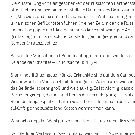
Die Ausstellung von Gastgeschenken der russischen Partnersta
öffentlicher und prominenter Stelle in Räumen des Bezirksamt
zu „Missverständnissen“ und traumatischer Wahrnehmung ger
ukrainischen Geflüchteten führen. In einer Zeit, in der die Russ
Föderation gegen die Ukraine einen völkerrechtswidrigen An-
griffskrieg führt, sind solche Darstellungen ungeeignet und da
(temporär) auszuset- zen.
Parken für Menschen mit Beeinträchtigungen auch wieder au
Gelände der Charité! – Drucksache 0541/VI
Stark mobilitätseingeschränkte Erkrankte sind auf dem Campu
Virchow auf die Vor- fahrt mit dem eigenen Wagen angewiesen,
das Gelände ist sehr groß und weitläu- fig. Es ist wichtig, dass d
Personengruppe, die im Land Berlin die Berechtigung zur Nutz
Behindertenparkplätzen hat, ihre ärztlichen Termine in der Char
zukünftig ohne zusätzliche Kosten wahrnehmen kann.
Wiederholung der Wahl gut vorbereiten – Drucksache 0545/V
Der Berliner Verfassungsgerichtshof wird am 16. November se