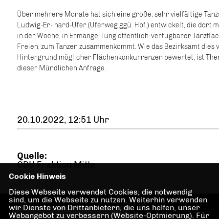
Über mehrere Monate hat sich eine große, sehr vielfältige Tan
Ludwig-Er- hard-Ufer (Uferweg ggü. Hbf.) entwickelt, die dort
in der Woche, in Ermange- lung öffentlich-verfügbarer Tanzflä
Freien, zum Tanzen zusammenkommt. Wie das Bezirksamt dies 
Hintergrund möglicher Flächenkonkurrenzen bewertet, ist Th
dieser Mündlichen Anfrage.
20.10.2022, 12:51 Uhr
Quelle:
CDU Fraktion Mitte
Cookie Hinweis
Diese Webseite verwendet Cookies, die notwendig
sind, um die Webseite zu nutzen. Weiterhin verwenden
wir Dienste von Drittanbietern, die uns helfen, unser
Homepage des CDU
Webangebot zu verbessern (Website-Optmierung). Für