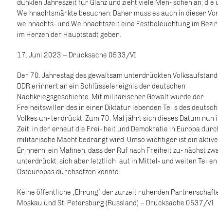
dunklen Jahreszeit für Glanz und zieht viele Men- schen an, die
Weihnachtsmärkte besuchen. Daher muss es auch in dieser Vo
weihnachts- und Weihnachtszeit eine Festbeleuchtung im Bezirk
im Herzen der Hauptstadt geben.
17. Juni 2023 – Drucksache 0533/VI
Der 70. Jahrestag des gewaltsam unterdrückten Volksaufstand
DDR erinnert an ein Schlüsselereignis der deutschen
Nachkriegsgeschichte. Mit militärischer Gewalt wurde der
Freiheitswillen des in einer Diktatur lebenden Teils des deutsc
Volkes un- terdrückt. Zum 70. Mal jährt sich dieses Datum nun 
Zeit, in der erneut die Frei- heit und Demokratie in Europa durc
militärische Macht bedrängt wird. Umso wichtiger ist ein aktiv
Erinnern, ein Mahnen, dass der Ruf nach Freiheit zu- nächst zw
unterdrückt, sich aber letztlich laut in Mittel- und weiten Teilen
Osteuropas durchsetzen konnte.
Keine öffentliche „Ehrung“ der zurzeit ruhenden Partnerschaft
Moskau und St. Petersburg (Russland) – Drucksache 0537/VI