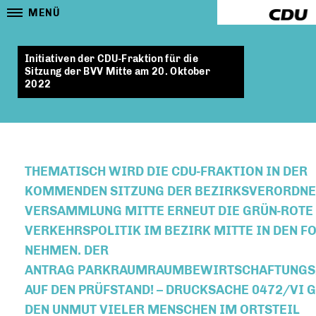
MENÜ
Initiativen der CDU-Fraktion für die
Sitzung der BVV Mitte am 20. Oktober
2022
THEMATISCH WIRD DIE CDU-FRAKTION IN DER
KOMMENDEN SITZUNG DER BEZIRKSVERORDNE
VERSAMMLUNG MITTE ERNEUT DIE GRÜN-ROTE
VERKEHRSPOLITIK IM BEZIRK MITTE IN DEN F
NEHMEN. DER
ANTRAG PARKRAUMRAUMBEWIRTSCHAFTUNGS
AUF DEN PRÜFSTAND! – DRUCKSACHE 0472/VI 
DEN UNMUT VIELER MENSCHEN IM ORTSTEIL