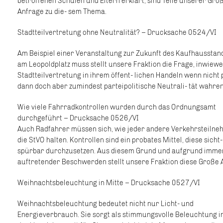
betroffenen Schulen und Eltern erklärt, sind Teile unserer Gro
Anfrage zu die- sem Thema.
Stadtteilvertretung ohne Neutralität? – Drucksache 0524/VI
Am Beispiel einer Veranstaltung zur Zukunft des Kaufhausstan
am Leopoldplatz muss stellt unsere Fraktion die Frage, inwiewe
Stadtteilvertretung in ihrem öffent- lichen Handeln wenn nicht p
dann doch aber zumindest parteipolitische Neutrali- tät wahre
Wie viele Fahrradkontrollen wurden durch das Ordnungsamt
durchgeführt – Drucksache 0526/VI
Auch Radfahrer müssen sich, wie jeder andere Verkehrsteilne
die StVO halten. Kontrollen sind ein probates Mittel, diese sicht
spürbar durchzusetzen. Aus diesem Grund und aufgrund imme
auftretender Beschwerden stellt unsere Fraktion diese Große 
Weihnachtsbeleuchtung in Mitte – Drucksache 0527/VI
Weihnachtsbeleuchtung bedeutet nicht nur Licht- und
Energieverbrauch. Sie sorgt als stimmungsvolle Beleuchtung i