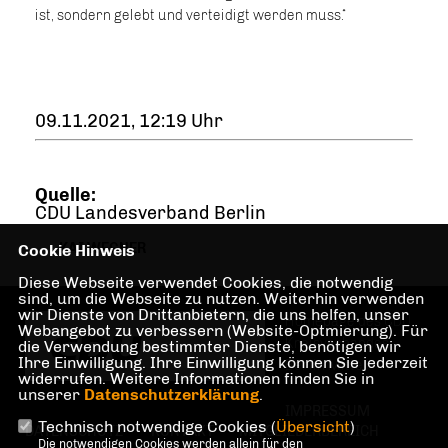
ist, sondern gelebt und verteidigt werden muss.“
09.11.2021, 12:19 Uhr
Quelle:
CDU Landesverband Berlin
KAI WEGNER
Cookie Hinweis
Diese Webseite verwendet Cookies, die notwendig
sind, um die Webseite zu nutzen. Weiterhin verwenden
wir Dienste von Drittanbietern, die uns helfen, unser
Homepage des CDU
Webangebot zu verbessern (Website-Optmierung). Für
Kreisverbandes
die Verwendung bestimmter Dienste, benötigen wir
Ihre Einwilligung. Ihre Einwilligung können Sie jederzeit
Berlin Mitte
widerrufen. Weitere Informationen finden Sie in
unserer
Datenschutzerklärung
.
IMPRESSUM
Technisch notwendige Cookies (
Übersicht
)
DATENSCHUTZ
KONTAKT
MITGLIEDERBEREICH
Die notwendigen Cookies werden allein für den